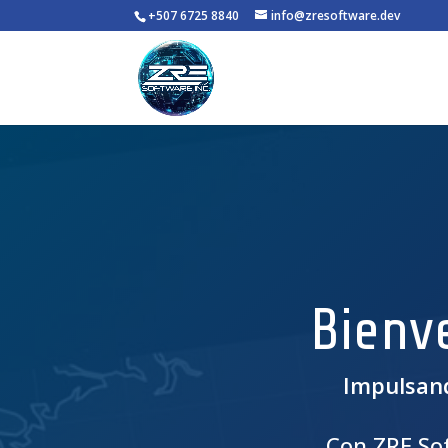
+507 6725 8840
info@zresoftware.dev
Bienv
Impulsand
Con ZRE Sof