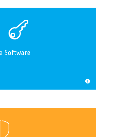

e Software