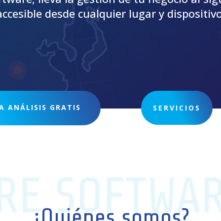
accesible desde cualquier lugar y dispositivo
 ANÁLISIS GRATIS
SERVICIOS
RE SOFTWA
¿Quiénes somos?